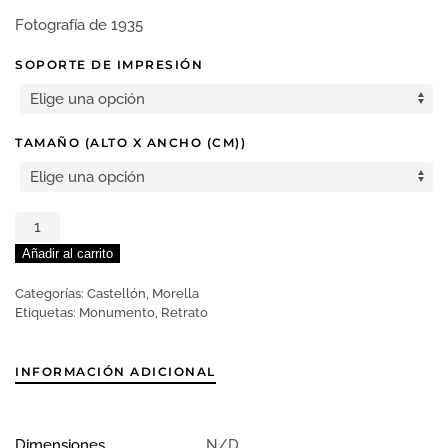
DE
Fotografía de 1935
PRECIOS:
DESDE
SOPORTE DE IMPRESIÓN
24,95 EU
HASTA
TAMAÑO (ALTO X ANCHO (CM))
159,95 EU
CASTELLÓN
MORELLA
Añadir al carrito
002
1935
Categorías:
Castellón
,
Morella
cantidad
Etiquetas:
Monumento
,
Retrato
INFORMACIÓN ADICIONAL
Dimensiones
N/D