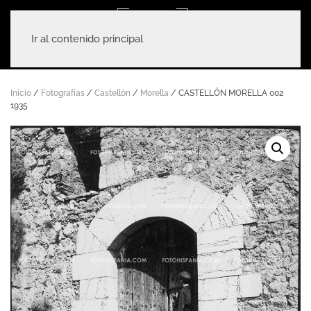
Ir al contenido principal
Inicio
/
Fotografías
/
Castellón
/
Morella
/ CASTELLÓN MORELLA 002
1935