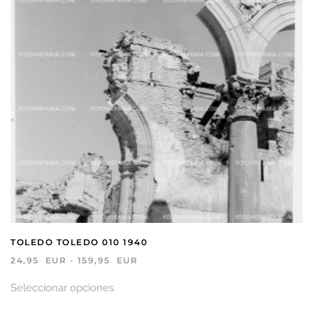
producto
TOLEDO TOLEDO 010 1940
RANGO
24,95
EUR
-
159,95
EUR
DE
Este
PRECIOS:
Seleccionar opciones
producto
DESDE
tiene
24,95 EUR