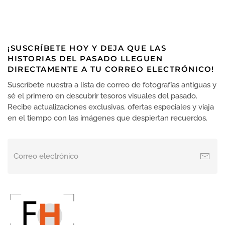
HASTA
múltiples
159,95 EUR
variantes.
Las
opciones
¡SUSCRÍBETE HOY Y DEJA QUE LAS
se
HISTORIAS DEL PASADO LLEGUEN
pueden
DIRECTAMENTE A TU CORREO ELECTRÓNICO!
elegir
en
Suscríbete nuestra a lista de correo de fotografías antiguas y
la
sé el primero en descubrir tesoros visuales del pasado.
página
Recibe actualizaciones exclusivas, ofertas especiales y viaja
de
en el tiempo con las imágenes que despiertan recuerdos.
producto