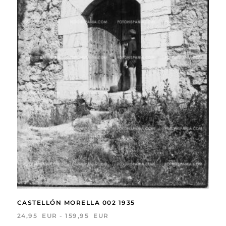
CASTELLÓN MORELLA 002 1935
RANGO
24,95
EUR
-
159,95
EUR
DE
Este