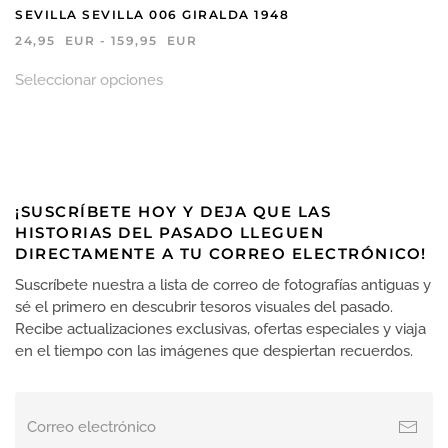
SEVILLA SEVILLA 006 GIRALDA 1948
RANGO
24,95
EUR
-
159,95
EUR
DE
Este
PRECIOS:
Seleccionar opciones
producto
DESDE
tiene
24,95 EUR
HASTA
múltiples
159,95 EUR
variantes.
Las
opciones
¡SUSCRÍBETE HOY Y DEJA QUE LAS
se
HISTORIAS DEL PASADO LLEGUEN
pueden
DIRECTAMENTE A TU CORREO ELECTRÓNICO!
elegir
en
Suscríbete nuestra a lista de correo de fotografías antiguas y
la
sé el primero en descubrir tesoros visuales del pasado.
página
Recibe actualizaciones exclusivas, ofertas especiales y viaja
de
en el tiempo con las imágenes que despiertan recuerdos.
producto