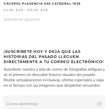
CÁCERES PLASENCIA 003 CATEDRAL 1929
RANGO
24,95
EUR
-
159,95
EUR
DE
Este
PRECIOS:
Seleccionar opciones
producto
DESDE
tiene
24,95 EUR
HASTA
múltiples
159,95 EUR
variantes.
Las
opciones
¡SUSCRÍBETE HOY Y DEJA QUE LAS
se
HISTORIAS DEL PASADO LLEGUEN
pueden
DIRECTAMENTE A TU CORREO ELECTRÓNICO!
elegir
en
Suscríbete nuestra a lista de correo de fotografías antiguas y
la
sé el primero en descubrir tesoros visuales del pasado.
página
Recibe actualizaciones exclusivas, ofertas especiales y viaja
de
en el tiempo con las imágenes que despiertan recuerdos.
producto