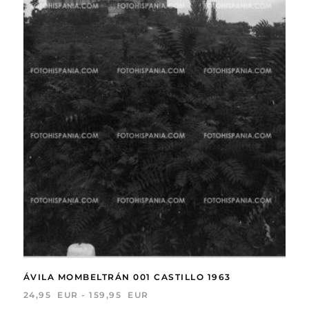
ÁVILA MOMBELTRÁN 001 CASTILLO 1963
RANGO
24,95
EUR
-
159,95
EUR
DE
Este